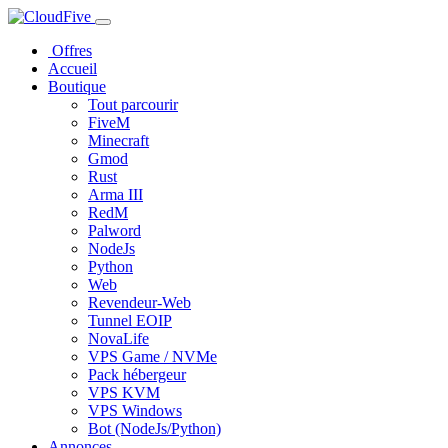
Offres
Accueil
Boutique
Tout parcourir
FiveM
Minecraft
Gmod
Rust
Arma III
RedM
Palword
NodeJs
Python
Web
Revendeur-Web
Tunnel EOIP
NovaLife
VPS Game / NVMe
Pack hébergeur
VPS KVM
VPS Windows
Bot (NodeJs/Python)
Annonces