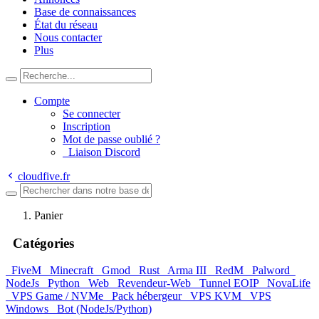
Base de connaissances
État du réseau
Nous contacter
Plus
Compte
Se connecter
Inscription
Mot de passe oublié ?
Liaison Discord
cloudfive.fr
Panier
Catégories
FiveM
Minecraft
Gmod
Rust
Arma III
RedM
Palword
NodeJs
Python
Web
Revendeur-Web
Tunnel EOIP
NovaLife
VPS Game / NVMe
Pack hébergeur
VPS KVM
VPS
Windows
Bot (NodeJs/Python)