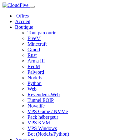
Offres
Accueil
Boutique
Tout parcourir
FiveM
Minecraft
Gmod
Rust
Arma III
RedM
Palword
NodeJs
Python
Web
Revendeur-Web
Tunnel EOIP
Novalife
VPS Game / NVMe
Pack hébergeur
VPS KVM
VPS Windows
Bot (NodeJs/Python)
Annonces