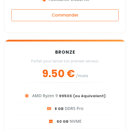
Commander
BRONZE
Parfait pour lancer ton premier serveur.
9.50 €
/mois
AMD Ryzen 9
9950X
(ou équivalent)
DDR5 Pro
8 GB
NVME
60 GB