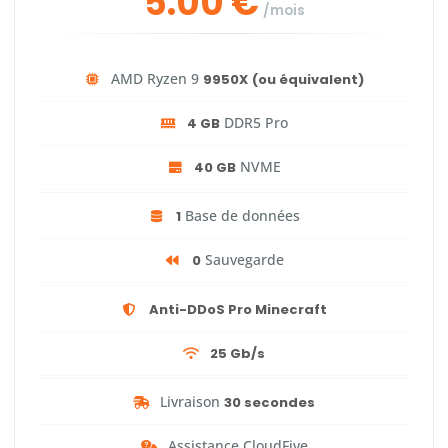
5.00 €
/mois
AMD Ryzen 9
9950X
(ou équivalent)
DDR5 Pro
4 GB
NVME
40 GB
Base de données
1
Sauvegarde
0
Anti-DDoS Pro Minecraft
25 Gb/s
Livraison
30 secondes
Assistance CloudFive