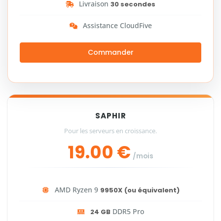
Livraison
30 secondes
Assistance CloudFive
Commander
SAPHIR
Pour les serveurs en croissance.
19.00 €
/mois
AMD Ryzen 9
9950X
(ou équivalent)
DDR5 Pro
24 GB