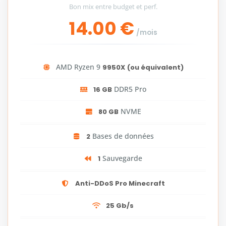
Bon mix entre budget et perf.
14.00 €
/mois
AMD Ryzen 9
9950X
(ou équivalent)
DDR5 Pro
16 GB
NVME
80 GB
Bases de données
2
Sauvegarde
1
Anti-DDoS Pro Minecraft
25 Gb/s