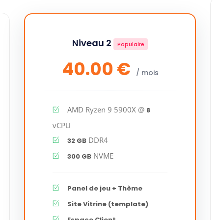
Niveau 2
Populaire
40.00 €
/ mois
AMD Ryzen 9 5900X @
8
vCPU
DDR4
32 GB
NVME
300 GB
Panel de jeu + Thème
Site Vitrine (template)
Espace Client