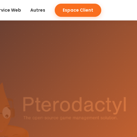
Espace Client
rvice Web
Autres