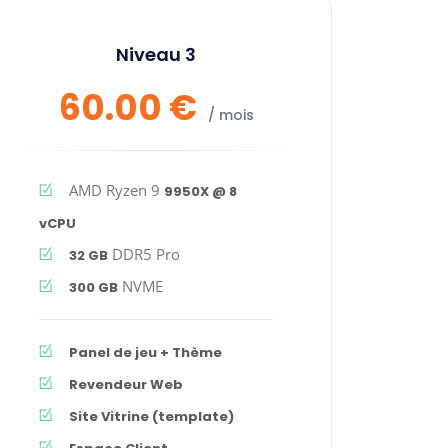
Niveau 3
60.00 €
/ mois
AMD Ryzen 9
9950X
@
8
vCPU
DDR5 Pro
32 GB
NVME
300 GB
Panel de jeu + Thème
Revendeur Web
Site Vitrine (template)