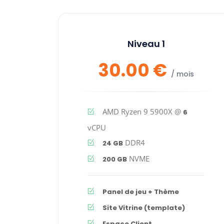
Niveau 1
30.00 €
/ mois
AMD Ryzen 9 5900X @
6
vCPU
DDR4
24 GB
NVME
200 GB
Panel de jeu + Thème
Site Vitrine (template)
Espace Client